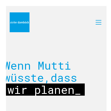
Wenn Mutti
wüsste,dass
wir pla
_