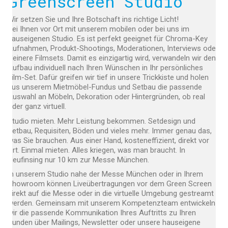
Greenscreen Studio
Wir setzen Sie und Ihre Botschaft ins richtige Licht!
Bei Ihnen vor Ort mit unserem mobilen oder bei uns im
hauseigenen Studio. Es ist perfekt geeignet für Chroma-Key
Aufnahmen, Produkt-Shootings, Moderationen, Interviews oder
kleinere Filmsets. Damit es einzigartig wird, verwandeln wir den
Aufbau individuell nach Ihren Wünschen in Ihr persönliches
Film-Set. Dafür greifen wir tief in unsere Trickkiste und holen
aus unserem Mietmöbel-Fundus und Setbau die passende
Auswahl an Möbeln, Dekoration oder Hintergründen, ob real
oder ganz virtuell.
Studio mieten. Mehr Leistung bekommen. Setdesign und
Setbau, Requisiten, Böden und vieles mehr. Immer genau das,
was Sie brauchen. Aus einer Hand, kosteneffizient, direkt vor
Ort. Einmal mieten. Alles kriegen, was man braucht. In
Neufinsing nur 10 km zur Messe München.
In unserem Studio nahe der Messe München oder in Ihrem
Showroom können Liveübertragungen vor dem Green Screen
direkt auf die Messe oder in die virtuelle Umgebung gestreamt
werden. Gemeinsam mit unserem Kompetenzteam entwickeln
wir die passende Kommunikation Ihres Auftritts zu Ihren
Kunden über Mailings, Newsletter oder unsere hauseigene