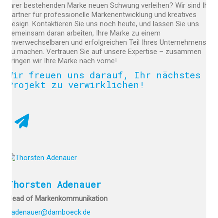
Ihrer bestehenden Marke neuen Schwung verleihen? Wir sind Ihr
Partner für professionelle Markenentwicklung und kreatives
Design. Kontaktieren Sie uns noch heute, und lassen Sie uns
gemeinsam daran arbeiten, Ihre Marke zu einem
unverwechselbaren und erfolgreichen Teil Ihres Unternehmens
zu machen. Vertrauen Sie auf unsere Expertise – zusammen
bringen wir Ihre Marke nach vorne!
Wir freuen uns darauf, Ihr nächstes
Projekt zu verwirklichen!
Thorsten Adenauer
Head of Markenkommunikation
t.adenauer@damboeck.de
© Copyright 2022 by Atelier Damböck
Datenschutz