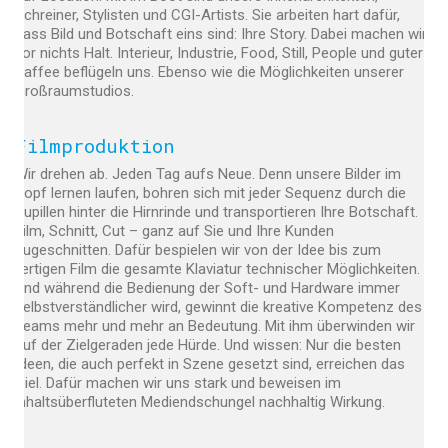
Schreiner, Stylisten und CGI-Artists. Sie arbeiten hart dafür,
dass Bild und Botschaft eins sind: Ihre Story. Dabei machen wir
vor nichts Halt. Interieur, Industrie, Food, Still, People und guter
Kaffee beflügeln uns. Ebenso wie die Möglichkeiten unserer
Großraumstudios.
Filmproduktion
Wir drehen ab. Jeden Tag aufs Neue. Denn unsere Bilder im
Kopf lernen laufen, bohren sich mit jeder Sequenz durch die
Pupillen hinter die Hirnrinde und transportieren Ihre Botschaft.
Film, Schnitt, Cut – ganz auf Sie und Ihre Kunden
zugeschnitten. Dafür bespielen wir von der Idee bis zum
fertigen Film die gesamte Klaviatur technischer Möglichkeiten.
Und während die Bedienung der Soft- und Hardware immer
selbstverständlicher wird, gewinnt die kreative Kompetenz des
Teams mehr und mehr an Bedeutung. Mit ihm überwinden wir
auf der Zielgeraden jede Hürde. Und wissen: Nur die besten
Ideen, die auch perfekt in Szene gesetzt sind, erreichen das
Ziel. Dafür machen wir uns stark und beweisen im
inhaltsüberfluteten Mediendschungel nachhaltig Wirkung.