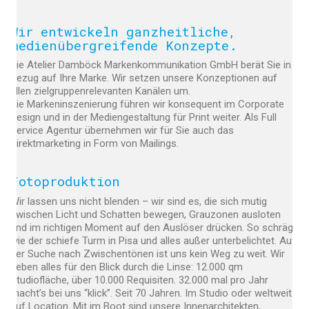
Wir entwickeln ganzheitliche,
medienübergreifende Konzepte.
Die Atelier Damböck Markenkommunikation GmbH berät Sie in
Bezug auf Ihre Marke. Wir setzen unsere Konzeptionen auf
allen zielgruppenrelevanten Kanälen um.
Die Markeninszenierung führen wir konsequent im Corporate
Design und in der Mediengestaltung für Print weiter. Als Full
Service Agentur übernehmen wir für Sie auch das
Direktmarketing in Form von Mailings.
Fotoproduktion
Wir lassen uns nicht blenden – wir sind es, die sich mutig
zwischen Licht und Schatten bewegen, Grauzonen ausloten
und im richtigen Moment auf den Auslöser drücken. So schräg
wie der schiefe Turm in Pisa und alles außer unterbelichtet. Auf
der Suche nach Zwischentönen ist uns kein Weg zu weit. Wir
geben alles für den Blick durch die Linse: 12.000 qm
Studiofläche, über 10.000 Requisiten. 32.000 mal pro Jahr
macht’s bei uns “klick”. Seit 70 Jahren. Im Studio oder weltweit
auf Location. Mit im Boot sind unsere Innenarchitekten,